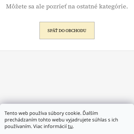
Môžete sa ale pozrieť na ostatné kategórie.
á
j
s
ť
SPÄŤ DO OBCHODU
?
Z
á
p
HĽADAŤ
ä
t
i
O
e
d
p
Tento web používa súbory cookie. Ďalším
o
prechádzaním tohto webu vyjadrujete súhlas s ich
r
používaním. Viac informácií
tu
.
ú