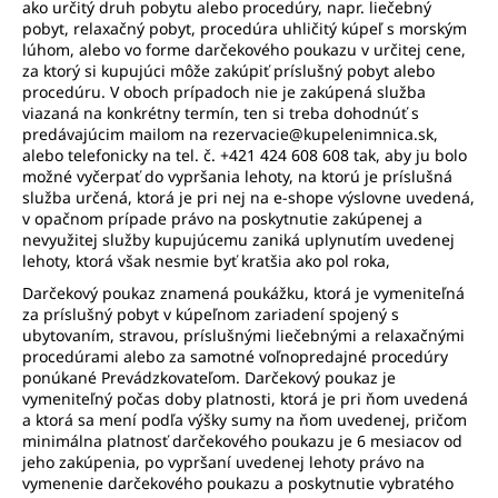
ako určitý druh pobytu alebo procedúry, napr. liečebný
pobyt, relaxačný pobyt, procedúra uhličitý kúpeľ s morským
lúhom, alebo vo forme darčekového poukazu v určitej cene,
za ktorý si kupujúci môže zakúpiť príslušný pobyt alebo
procedúru. V oboch prípadoch nie je zakúpená služba
viazaná na konkrétny termín, ten si treba dohodnúť s
predávajúcim mailom na rezervacie@kupelenimnica.sk,
alebo telefonicky na tel. č. +421 424 608 608 tak, aby ju bolo
možné vyčerpať do vypršania lehoty, na ktorú je príslušná
služba určená, ktorá je pri nej na e-shope výslovne uvedená,
v opačnom prípade právo na poskytnutie zakúpenej a
nevyužitej služby kupujúcemu zaniká uplynutím uvedenej
lehoty, ktorá však nesmie byť kratšia ako pol roka,
Darčekový poukaz znamená poukážku, ktorá je vymeniteľná
za príslušný pobyt v kúpeľnom zariadení spojený s
ubytovaním, stravou, príslušnými liečebnými a relaxačnými
procedúrami alebo za samotné voľnopredajné procedúry
ponúkané Prevádzkovateľom. Darčekový poukaz je
vymeniteľný počas doby platnosti, ktorá je pri ňom uvedená
a ktorá sa mení podľa výšky sumy na ňom uvedenej, pričom
minimálna platnosť darčekového poukazu je 6 mesiacov od
jeho zakúpenia, po vypršaní uvedenej lehoty právo na
vymenenie darčekového poukazu a poskytnutie vybratého