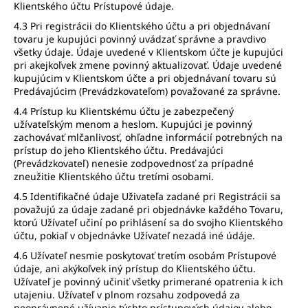
Klientského účtu Prístupové údaje.
4.3 Pri registrácii do Klientského účtu a pri objednávaní
tovaru je kupujúci povinný uvádzať správne a pravdivo
všetky údaje. Údaje uvedené v Klientskom účte je kupujúci
pri akejkoľvek zmene povinný aktualizovať. Údaje uvedené
kupujúcim v Klientskom účte a pri objednávaní tovaru sú
Predávajúcim (Prevádzkovateľom) považované za správne.
4.4 Prístup ku Klientskému účtu je zabezpečený
užívateľským menom a heslom. Kupujúci je povinný
zachovávať mlčanlivosť, ohľadne informácií potrebných na
prístup do jeho Klientského účtu. Predávajúci
(Prevádzkovateľ) nenesie zodpovednosť za prípadné
zneužitie Klientského účtu tretími osobami.
4.5 Identifikačné údaje Uživateľa zadané pri Registrácii sa
považujú za údaje zadané pri objednávke každého Tovaru,
ktorú Užívateľ učiní po prihlásení sa do svojho Klientského
účtu, pokiaľ v objednávke Užívateľ nezadá iné údáje.
4.6 Užívateľ nesmie poskytovať tretím osobám Prístupové
údaje, ani akýkoľvek iný prístup do Klientského účtu.
Užívateľ je povinný učiniť všetky primerané opatrenia k ich
utajeniu. Užívateľ v plnom rozsahu zodpovedá za
neoprávnené užívanie týchto prístupových údajov alebo