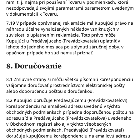
ním, t. j. najmä pri používaní Tovaru v podmienkach, ktoré
nezodpovedajú svojimi parametrami parametrom uvedeným
v dokumentácii k Tovaru.
7.19 V prípade oprávnenej reklamácie má Kupujúci právo na
náhradu účelne vynaložených nákladov vzniknutých v
súvislosti s uplatnením reklamácie. Toto právo môže
Kupujúci u Predávajúceho (Prevádzkovateľa) uplatniť v
lehote do jedného mesiaca po uplynutí záručnej doby, v
opačnom prípade ho súd nemusí priznať.
8. Doručovanie
8.1 Zmluvné strany si môžu všetku písomnú korešpondenciu
vzájomne doručovať prostredníctvom elektronickej pošty
alebo doporučenou poštou s doručenkou.
8.2 Kupujúci doručuje Predávajúcemu (Prevádzkovateľovi)
korešpondenciu na emailovú adresu uvedenú v týchto
obchodných podmienkach prípadne doporučenou poštou na
adresu sídla Predávajúceho (Prevádzkovateľova) uvedeného
v Obchodnom registri ako aj v týchto všeobecných
obchodných podmienkach. Predávajúci (Prevádzkovateľ)
doručuje kupujúcemu korešpondenciu na emailovú adresu