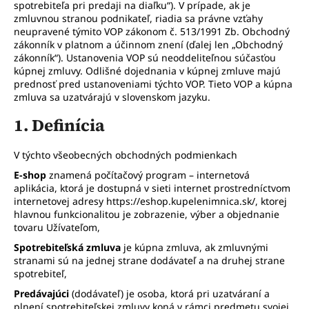
spotrebiteľa pri predaji na diaľku“). V prípade, ak je
á
zmluvnou stranou podnikateľ, riadia sa právne vzťahy
j
neupravené týmito VOP zákonom č. 513/1991 Zb. Obchodný
zákonník v platnom a účinnom znení (ďalej len „Obchodný
s
zákonník“). Ustanovenia VOP sú neoddeliteľnou súčasťou
ť
kúpnej zmluvy. Odlišné dojednania v kúpnej zmluve majú
prednosť pred ustanoveniami týchto VOP. Tieto VOP a kúpna
?
zmluva sa uzatvárajú v slovenskom jazyku.
1. Definícia
V týchto všeobecných obchodných podmienkach
HĽADAŤ
E-shop
znamená počítačový program – internetová
aplikácia, ktorá je dostupná v sieti internet prostredníctvom
internetovej adresy https://eshop.kupelenimnica.sk/, ktorej
hlavnou funkcionalitou je zobrazenie, výber a objednanie
O
tovaru Užívateľom,
d
Spotrebiteľská zmluva
je kúpna zmluva, ak zmluvnými
p
stranami sú na jednej strane dodávateľ a na druhej strane
o
spotrebiteľ,
r
ú
Predávajúci
(dodávateľ) je osoba, ktorá pri uzatváraní a
plnení spotrebiteľskej zmluvy koná v rámci predmetu svojej