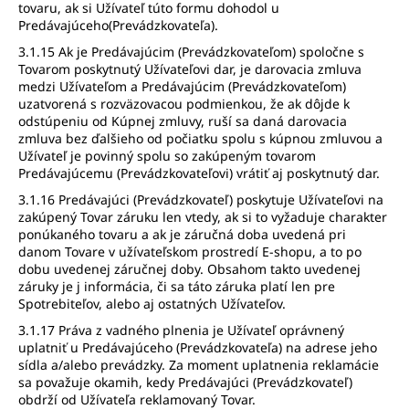
tovaru, ak si Užívateľ túto formu dohodol u
Predávajúceho(Prevádzkovateľa).
3.1.15 Ak je Predávajúcim (Prevádzkovateľom) spoločne s
Tovarom poskytnutý Užívateľovi dar, je darovacia zmluva
medzi Užívateľom a Predávajúcim (Prevádzkovateľom)
uzatvorená s rozväzovacou podmienkou, že ak dôjde k
odstúpeniu od Kúpnej zmluvy, ruší sa daná darovacia
zmluva bez ďalšieho od počiatku spolu s kúpnou zmluvou a
Užívateľ je povinný spolu so zakúpeným tovarom
Predávajúcemu (Prevádzkovateľovi) vrátiť aj poskytnutý dar.
3.1.16 Predávajúci (Prevádzkovateľ) poskytuje Užívateľovi na
zakúpený Tovar záruku len vtedy, ak si to vyžaduje charakter
ponúkaného tovaru a ak je záručná doba uvedená pri
danom Tovare v užívateľskom prostredí E-shopu, a to po
dobu uvedenej záručnej doby. Obsahom takto uvedenej
záruky je j informácia, či sa táto záruka platí len pre
Spotrebiteľov, alebo aj ostatných Užívateľov.
3.1.17 Práva z vadného plnenia je Užívateľ oprávnený
uplatniť u Predávajúceho (Prevádzkovateľa) na adrese jeho
sídla a/alebo prevádzky. Za moment uplatnenia reklamácie
sa považuje okamih, kedy Predávajúci (Prevádzkovateľ)
obdrží od Užívateľa reklamovaný Tovar.