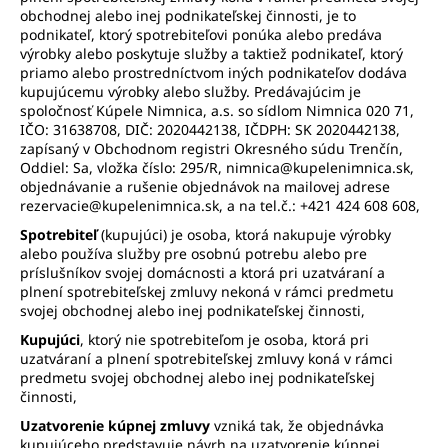
č
obchodnej alebo inej podnikateľskej činnosti, je to
a
podnikateľ, ktorý spotrebiteľovi ponúka alebo predáva
m
výrobky alebo poskytuje služby a taktiež podnikateľ, ktorý
e
priamo alebo prostredníctvom iných podnikateľov dodáva
kupujúcemu výrobky alebo služby. Predávajúcim je
spoločnosť Kúpele Nimnica, a.s. so sídlom Nimnica 020 71,
DARČEKOVÝ
IČO: 31638708, DIČ: 2020442138, IČDPH: SK 2020442138,
POUKAZ
zapísaný v Obchodnom registri Okresného súdu Trenčín,
-
Oddiel: Sa, vložka číslo: 295/R, nimnica@kupelenimnica.sk,
LIEČEBNÝ
objednávanie a rušenie objednávok na mailovej adrese
POBYT
rezervacie@kupelenimnica.sk, a na tel.č.: +421 424 608 608,
Spotrebiteľ
(kupujúci) je osoba, ktorá nakupuje výrobky
alebo používa služby pre osobnú potrebu alebo pre
príslušníkov svojej domácnosti a ktorá pri uzatváraní a
plnení spotrebiteľskej zmluvy nekoná v rámci predmetu
svojej obchodnej alebo inej podnikateľskej činnosti,
Kupujúci
, ktorý nie spotrebiteľom je osoba, ktorá pri
uzatváraní a plnení spotrebiteľskej zmluvy koná v rámci
predmetu svojej obchodnej alebo inej podnikateľskej
činnosti,
Uzatvorenie kúpnej zmluvy
vzniká tak, že objednávka
kupujúceho predstavuje návrh na uzatvorenie kúpnej