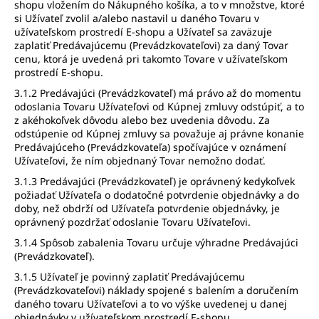
shopu vložením do Nákupného košíka, a to v množstve, ktoré
si Užívateľ zvolil a/alebo nastavil u daného Tovaru v
užívateľskom prostredí E-shopu a Užívateľ sa zaväzuje
zaplatiť Predávajúcemu (Prevádzkovateľovi) za daný Tovar
cenu, ktorá je uvedená pri takomto Tovare v užívateľskom
prostredí E-shopu.
3.1.2 Predávajúci (Prevádzkovateľ) má právo až do momentu
odoslania Tovaru Užívateľovi od Kúpnej zmluvy odstúpiť, a to
z akéhokoľvek dôvodu alebo bez uvedenia dôvodu. Za
odstúpenie od Kúpnej zmluvy sa považuje aj právne konanie
Predávajúceho (Prevádzkovateľa) spočívajúce v oznámení
Užívateľovi, že ním objednaný Tovar nemožno dodať.
3.1.3 Predávajúci (Prevádzkovateľ) je oprávnený kedykoľvek
požiadať Užívateľa o dodatočné potvrdenie objednávky a do
doby, než obdrží od Užívateľa potvrdenie objednávky, je
oprávnený pozdržať odoslanie Tovaru Užívateľovi.
3.1.4 Spôsob zabalenia Tovaru určuje výhradne Predávajúci
(Prevádzkovateľ).
3.1.5 Užívateľ je povinný zaplatiť Predávajúcemu
(Prevádzkovateľovi) náklady spojené s balením a doručením
daného tovaru Užívateľovi a to vo výške uvedenej u danej
objednávky v užívateľskom prostredí E-shopu.