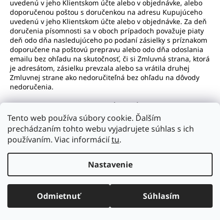
uvedenú v jeho Klientskom účte alebo v objednávke, alebo
doporučenou poštou s doručenkou na adresu Kupujúceho
uvedenú v jeho Klientskom účte alebo v objednávke. Za deň
doručenia písomnosti sa v oboch prípadoch považuje piaty
deň odo dňa nasledujúceho po podaní zásielky s príznakom
doporučene na poštovú prepravu alebo odo dňa odoslania
emailu bez ohľadu na skutočnosť, či si Zmluvná strana, ktorá
je adresátom, zásielku prevzala alebo sa vrátila druhej
Zmluvnej strane ako nedoručiteľná bez ohľadu na dôvody
nedoručenia.
9. Ochrana osobných údajov
Tento web používa súbory cookie. Ďalším
prechádzaním tohto webu vyjadrujete súhlas s ich
9.1 Pri spracúvaní osobných údajov Prevádzkovateľ
postupuje podľa Nariadenia Európskeho parlamentu a Rady
používaním. Viac informácií
tu
.
(EÚ) 2016/679 z 27.4.2016 o ochrane fyzických osôb pri
spracúvaní osobných údajov a o voľnom pohybe takýchto
Nastavenie
údajov, ktorým sa zrušuje smernica 95/46/ES (ďalej len
„GDPR“) a zákona č. 18/2018 Z. z. o ochrane osobných údajov
a o zmene a doplnení niektorých zákonov.
Odmietnuť
Súhlasím
9.2 Všetky informácie, ktoré pri spolupráci Užívateľ uvedie,
sú dôverné a Prevádzkovateľ bude s nimi tak zaobchádzať.
Ak Prevádzkovateľovi k tomu nedá Užívateľ písomný súhlas,