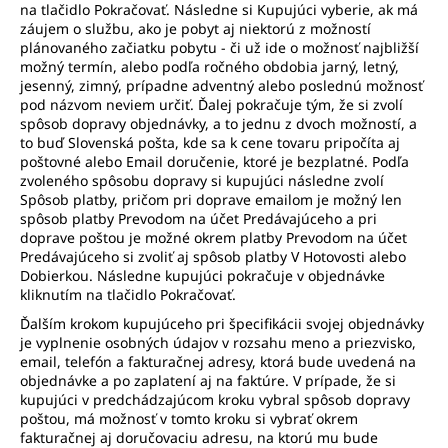
na tlačidlo Pokračovať. Následne si Kupujúci vyberie, ak má
záujem o službu, ako je pobyt aj niektorú z možností
plánovaného začiatku pobytu - či už ide o možnosť najbližší
možný termín, alebo podľa ročného obdobia jarný, letný,
jesenný, zimný, prípadne adventný alebo poslednú možnosť
pod názvom neviem určiť. Ďalej pokračuje tým, že si zvolí
spôsob dopravy objednávky, a to jednu z dvoch možností, a
to buď Slovenská pošta, kde sa k cene tovaru pripočíta aj
poštovné alebo Email doručenie, ktoré je bezplatné. Podľa
zvoleného spôsobu dopravy si kupujúci následne zvolí
Spôsob platby, pričom pri doprave emailom je možný len
spôsob platby Prevodom na účet Predávajúceho a pri
doprave poštou je možné okrem platby Prevodom na účet
Predávajúceho si zvoliť aj spôsob platby V Hotovosti alebo
Dobierkou. Následne kupujúci pokračuje v objednávke
kliknutím na tlačidlo Pokračovať.
Ďalším krokom kupujúceho pri špecifikácii svojej objednávky
je vyplnenie osobných údajov v rozsahu meno a priezvisko,
email, telefón a fakturačnej adresy, ktorá bude uvedená na
objednávke a po zaplatení aj na faktúre. V prípade, že si
kupujúci v predchádzajúcom kroku vybral spôsob dopravy
poštou, má možnosť v tomto kroku si vybrať okrem
fakturačnej aj doručovaciu adresu, na ktorú mu bude