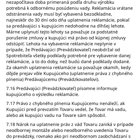
nezapočítava doba primeraná podľa druhu výrobku
potrebná k odbornému posúdeniu vady. Reklamácia vrátane
odstránenia vady musí byť vybavená bezodkladne,
najneskôr do 30 dní odo dňa uplatnenia reklamácie, pokiaľ
sa predávajúci s kupujúcim nedohodne na dlhšej lehote.
Márne uplynutí tejto lehoty sa považuje za podstatné
porušenie zmluvy a kupujúci má právo od kúpnej zmluvy
odstúpiť. Lehota na vybavenie reklamácie neplynie v
prípade, že Predávajúci (Prevádzkovateľ) neobdržal od
Spotrebiteľa všetky podklady potrebné pre vybavenie danej
reklamácie, a to do doby, než budú dané podklady dodané.
Za okamih uplatnenia reklamácie sa považuje okamih, kedy
dôjde prejav vôle Kupujúceho (uplatnenie práva z chybného
plnenia) Predávajúcemu (Prevádzkovateľovi).
7.16 Predávajúci (Prevádzkovateľ) písomne informuje
kupujúceho o výsledku reklamácie.
7.17 Právo z chybného plnenia Kupujúcemu nenáleží, ak
Kupujúci pred prevzatím Tovaru vedel, že Tovar má vadu,
alebo ak kupujúci vadu na Tovare sám spôsobil.
7.18 Nárok na uplatnenie práv z vád Tovaru zaniká v prípade
neodbornej montáže alebo neodborného uvedenia Tovaru
do prevádzky, rovnako ako pri neodbornom zaobchádzaní s