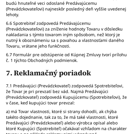
budú hnuteľné veci odoslané Predávajúcemu
(Prevádzkovateľovi) najneskôr posledný deň vyššie uvedenej
lehoty.
6.6 Spotrebiteľ zodpovedá Predávajúcemu
(Prevádzkovateľovi) za zníženie hodnoty Tovaru v dôsledku
nakladania s týmto tovarom iným spôsobom, než ktorý je
nutný k oboznámeniu sa s povahou a vlastnosťami daného
Tovaru, vrátane jeho funkčnosti.
6.7 Formulár pre odstúpenie od Kúpnej Zmluvy tvorí prílohu
č. 1 týchto Obchodných podmienok.
7. Reklamačný poriadok
7.1 Predávajúci (Prevádzkovateľ) zodpovedá Spotrebiteľovi,
že Tovar je pri prevzatí bez vád. Najmä Predávajúci
(Prevádzkovateľ) zodpovedá Kupujúcemu (Spotrebiteľovi), že
v čase, keď kupujúci tovar prevzal:
a) má Tovar vlastnosti, ktoré si strany dohodli, ak chýba
takéto dojednanie, tak za to, že má také vlastnosti, ktoré
Predávajúci (Prevádzkovateľ) alebo výrobca opísal alebo
ktoré Kupujúci (Spotrebiteľ) očakával vzhľadom na charakter