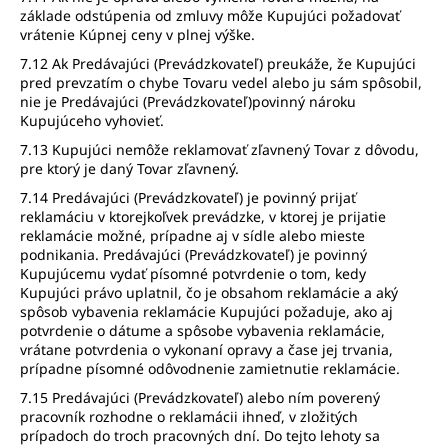
základe odstúpenia od zmluvy môže Kupujúci požadovať
vrátenie Kúpnej ceny v plnej výške.
7.12 Ak Predávajúci (Prevádzkovateľ) preukáže, že Kupujúci
pred prevzatím o chybe Tovaru vedel alebo ju sám spôsobil,
nie je Predávajúci (Prevádzkovateľ)povinný nároku
Kupujúceho vyhovieť.
7.13 Kupujúci nemôže reklamovať zľavnený Tovar z dôvodu,
pre ktorý je daný Tovar zľavnený.
7.14 Predávajúci (Prevádzkovateľ) je povinný prijať
reklamáciu v ktorejkoľvek prevádzke, v ktorej je prijatie
reklamácie možné, prípadne aj v sídle alebo mieste
podnikania. Predávajúci (Prevádzkovateľ) je povinný
Kupujúcemu vydať písomné potvrdenie o tom, kedy
Kupujúci právo uplatnil, čo je obsahom reklamácie a aký
spôsob vybavenia reklamácie Kupujúci požaduje, ako aj
potvrdenie o dátume a spôsobe vybavenia reklamácie,
vrátane potvrdenia o vykonaní opravy a čase jej trvania,
prípadne písomné odôvodnenie zamietnutie reklamácie.
7.15 Predávajúci (Prevádzkovateľ) alebo ním poverený
pracovník rozhodne o reklamácii ihneď, v zložitých
prípadoch do troch pracovných dní. Do tejto lehoty sa