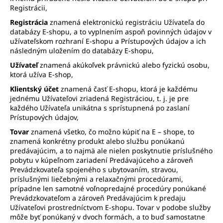
Registrácii,
Registrácia
znamená elektronickú registráciu Užívateľa do
databázy E-shopu, a to vyplnením aspoň povinných údajov v
užívateľskom rozhraní E-shopu a Prístupových údajov a ich
následným uložením do databázy E-shopu,
Užívateľ
znamená akúkoľvek právnickú alebo fyzickú osobu,
ktorá užíva E-shop,
Klientský účet
znamená časť E-shopu, ktorá je každému
jednému Užívateľovi zriadená Registráciou, t. j. je pre
každého Užívateľa unikátna s sprístupnená po zaslaní
Prístupových údajov,
Tovar
znamená všetko, čo možno kúpiť na E – shope, to
znamená konkrétny produkt alebo službu ponúkanú
predávajúcim, a to najmä ale nielen poskytnutie príslušného
pobytu v kúpeľnom zariadení Predávajúceho a zároveň
Prevádzkovateľa spojeného s ubytovaním, stravou,
príslušnými liečebnými a relaxačnými procedúrami,
prípadne len samotné voľnopredajné procedúry ponúkané
Prevádzkovateľom a zároveň Predávajúcim k predaju
Užívateľovi prostredníctvom E-shopu. Tovar v podobe služby
môže byť ponúkaný v dvoch formách, a to buď samostatne