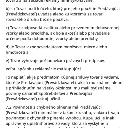
tovaru a na základe reklamy nimi vykonávané,
b) sa Tovar hodí k účelu, ktorý pre jeho použitie Predávajúci
(Prevádzkovateľ) uvádza alebo ku ktorému sa tovar
rovnakého druhu bežne používa,
c) Tovar zodpovedá kvalitou alebo prevedením dohovorenej
vzorky alebo predlohe, ak bola akosť alebo prevedenie
určené podľa dohodnutej vzorky alebo predlohy,
d) je Tovar v zodpovedajúcom množstve, miere alebo
hmotnosti a
e) Tovar vyhovuje požiadavkám právnych predpisov.
Voľbu spôsobu reklamácie má kupujúci.
To neplatí, ak je predmetom Kúpnej zmluvy tovar s vadami,
ktoré je Predávajúci (Prevádzkovateľ), ak sú mu známe, alebo
s prihliadnutím na všetky okolnosti mu mali byť známe,
povinný oznámiť Spotrebiteľovi a Predávajúci
(Prevádzkovateľ) tak aj učinil.
7.2 Povinnosti z chybného plnenia má Predávajúci
(Prevádzkovateľ) minimálne v takom rozsahu, v akom trvajú
povinnosti z chybného plnenia výrobcu. Kupujúci je inak
oprávnený uplatniť právo zo vady, ktorá sa vyskytne u