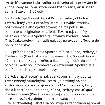
oznámiť písomne číslo svojho bankového účtu pre vrátenie
kúpnej ceny za Tovar, ktorá môže byť znížená, ak sú na to
splnené zákonné dôvody.
6.3 Ak odstúpi Spotrebiteľ od Kúpnej zmluvy ohľadne
Tovaru, ktorý vracia Predávajúcemu (Prevádzkovateľovi)
poškodený a/alebo opotrebovaný, najmä pokiaľ sú
odstránené originálne označenia Tovaru (t.j. ceduľky,
nálepky a pod.), je Spotrebiteľ povinný Predávajúcemu
(Prevádzkovateľovi) nahradiť náklady na uvedenie Tovaru do
pôvodného stavu.
6.4 V prípade odstúpenia Spotrebiteľa od Kúpnej zmluvy je
Predávajúci (Prevádzkovateľ) povinný vrátiť Spotrebiteľovi
kúpnu cenu bez zbytočného odkladu, najneskôr do 14 dní
odo dňa, kedy bol informovaný o rozhodnutí Spotrebiteľa
odstúpiť od danej Kúpnej zmluvy.
6.5 Pokiaľ Spotrebiteľ na základe Kúpnej zmluvy obdržal
Tovar tvorený hnuteľnými vecami, je povinný ho bez
zbytočného odkladu, najneskôr do 14 dní odo dňa, kedy
došlo k odstúpeniu od danej Kúpnej zmluvy, zaslať späť
Predávajúcemu (Prevádzkovateľovi) alebo ho odovzdať na
adrese prevádzky alebo sídla Predávajúceho
(Prevádzkovateľa). Lehota sa považuje za zachovanú aj pokiaľ