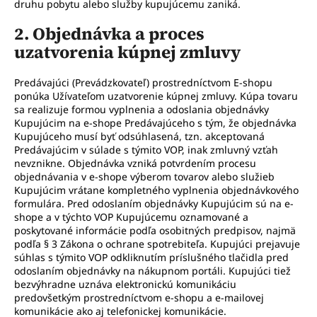
druhu pobytu alebo služby kupujúcemu zaniká.
2. Objednávka a proces
uzatvorenia kúpnej zmluvy
Predávajúci (Prevádzkovateľ) prostredníctvom E-shopu
ponúka Užívateľom uzatvorenie kúpnej zmluvy. Kúpa tovaru
sa realizuje formou vyplnenia a odoslania objednávky
Kupujúcim na e-shope Predávajúceho s tým, že objednávka
Kupujúceho musí byť odsúhlasená, tzn. akceptovaná
Predávajúcim v súlade s týmito VOP, inak zmluvný vzťah
nevznikne. Objednávka vzniká potvrdením procesu
objednávania v e-shope výberom tovarov alebo služieb
Kupujúcim vrátane kompletného vyplnenia objednávkového
formulára. Pred odoslaním objednávky Kupujúcim sú na e-
shope a v týchto VOP Kupujúcemu oznamované a
poskytované informácie podľa osobitných predpisov, najmä
podľa § 3 Zákona o ochrane spotrebiteľa. Kupujúci prejavuje
súhlas s týmito VOP odkliknutím príslušného tlačidla pred
odoslaním objednávky na nákupnom portáli. Kupujúci tiež
bezvýhradne uznáva elektronickú komunikáciu
predovšetkým prostredníctvom e-shopu a e-mailovej
komunikácie ako aj telefonickej komunikácie.