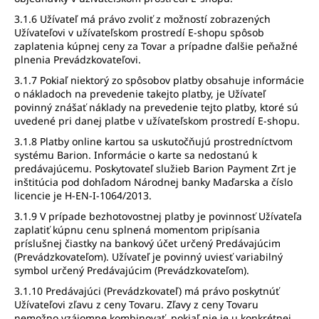
3.1.6 Užívateľ má právo zvoliť z možností zobrazených
Užívateľovi v užívateľskom prostredí E-shopu spôsob
zaplatenia kúpnej ceny za Tovar a prípadne ďalšie peňažné
plnenia Prevádzkovateľovi.
3.1.7 Pokiaľ niektorý zo spôsobov platby obsahuje informácie
o nákladoch na prevedenie takejto platby, je Užívateľ
povinný znášať náklady na prevedenie tejto platby, ktoré sú
uvedené pri danej platbe v užívateľskom prostredí E-shopu.
3.1.8 Platby online kartou sa uskutočňujú prostredníctvom
systému Barion. Informácie o karte sa nedostanú k
predávajúcemu. Poskytovateľ služieb Barion Payment Zrt je
inštitúcia pod dohľadom Národnej banky Maďarska a číslo
licencie je H-EN-I-1064/2013.
3.1.9 V prípade bezhotovostnej platby je povinnosť Užívateľa
zaplatiť kúpnu cenu splnená momentom pripísania
príslušnej čiastky na bankový účet určený Predávajúcim
(Prevádzkovateľom). Užívateľ je povinný uviesť variabilný
symbol určený Predávajúcim (Prevádzkovateľom).
3.1.10 Predávajúci (Prevádzkovateľ) má právo poskytnúť
Užívateľovi zľavu z ceny Tovaru. Zľavy z ceny Tovaru
nemožno vzájomne kombinovať, pokiaľ nie je u konkrétnej