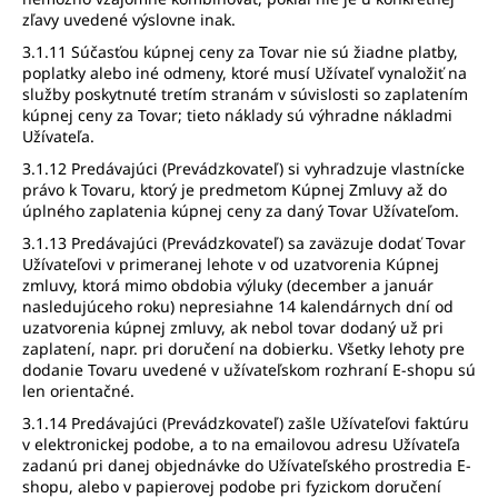
zľavy uvedené výslovne inak.
3.1.11 Súčasťou kúpnej ceny za Tovar nie sú žiadne platby,
poplatky alebo iné odmeny, ktoré musí Užívateľ vynaložiť na
služby poskytnuté tretím stranám v súvislosti so zaplatením
kúpnej ceny za Tovar; tieto náklady sú výhradne nákladmi
Užívateľa.
3.1.12 Predávajúci (Prevádzkovateľ) si vyhradzuje vlastnícke
právo k Tovaru, ktorý je predmetom Kúpnej Zmluvy až do
úplného zaplatenia kúpnej ceny za daný Tovar Užívateľom.
3.1.13 Predávajúci (Prevádzkovateľ) sa zaväzuje dodať Tovar
Užívateľovi v primeranej lehote v od uzatvorenia Kúpnej
zmluvy, ktorá mimo obdobia výluky (december a január
nasledujúceho roku) nepresiahne 14 kalendárnych dní od
uzatvorenia kúpnej zmluvy, ak nebol tovar dodaný už pri
zaplatení, napr. pri doručení na dobierku. Všetky lehoty pre
dodanie Tovaru uvedené v užívateľskom rozhraní E-shopu sú
len orientačné.
3.1.14 Predávajúci (Prevádzkovateľ) zašle Užívateľovi faktúru
v elektronickej podobe, a to na emailovou adresu Užívateľa
zadanú pri danej objednávke do Užívateľského prostredia E-
shopu, alebo v papierovej podobe pri fyzickom doručení