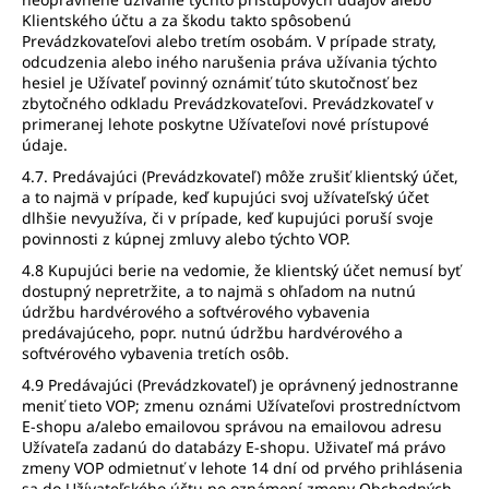
Klientského účtu a za škodu takto spôsobenú
Prevádzkovateľovi alebo tretím osobám. V prípade straty,
odcudzenia alebo iného narušenia práva užívania týchto
hesiel je Užívateľ povinný oznámiť túto skutočnosť bez
zbytočného odkladu Prevádzkovateľovi. Prevádzkovateľ v
primeranej lehote poskytne Užívateľovi nové prístupové
údaje.
4.7. Predávajúci (Prevádzkovateľ) môže zrušiť klientský účet,
a to najmä v prípade, keď kupujúci svoj užívateľský účet
dlhšie nevyužíva, či v prípade, keď kupujúci poruší svoje
povinnosti z kúpnej zmluvy alebo týchto VOP.
4.8 Kupujúci berie na vedomie, že klientský účet nemusí byť
dostupný nepretržite, a to najmä s ohľadom na nutnú
údržbu hardvérového a softvérového vybavenia
predávajúceho, popr. nutnú údržbu hardvérového a
softvérového vybavenia tretích osôb.
4.9 Predávajúci (Prevádzkovateľ) je oprávnený jednostranne
meniť tieto VOP; zmenu oznámi Užívateľovi prostredníctvom
E-shopu a/alebo emailovou správou na emailovou adresu
Užívateľa zadanú do databázy E-shopu. Uživateľ má právo
zmeny VOP odmietnuť v lehote 14 dní od prvého prihlásenia
sa do Užívateľského účtu po oznámení zmeny Obchodných