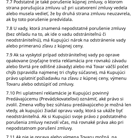
7.7 Podstatné je také porušenie kúpnej zmluvy, o ktorom
strana porušujúca zmluvu už pri uzatvorení zmluvy vedela
alebo musela vedieť, že by druhá strana zmluvu neuzavrela,
ak by toto porušenie predvídala.
7.8 U vady, ktorá znamená nepodstatné porušenie zmluvy
(bez ohľadu na to, ak ide o vadu odstrániteľnú či
neodstrániteľnú), má Kupujúci nárok na odstránenie vady
alebo primeranú zľavu z kúpnej ceny.
7.9 Ak sa vyskytol prípad odstrániteľnej vady po oprave
opakovane (zvyčajne tretia reklamácia pre rovnakú závadu
alebo štvrtá pre odlišné závady) alebo má Tovar väčší počet
chýb (spravidla najmenej tri chyby súčasne), má Kupujúci
právo uplatniť požiadavku na zľavu z kúpnej ceny, výmenu
Tovaru alebo odstúpiť od zmluvy.
7.10 Pri uplatnení reklamácie je Kupujúci povinný
Predávajúcemu (Prevádzkovateľovi) oznámiť, aké právo si
zvolil. Zmena voľby bez súhlasu predávajúceho je možná len
vtedy, ak kupujúci žiadal opravu vady, ktorá sa ukáže byť
neodstrániteľná. Ak si Kupujúci svoje právo z podstatného
porušenia zmluvy nezvolí včas, má rovnaké práva ako pri
nepodstatnom porušení zmluvy.
7.11 Ak nie je oprava alebo výmena Tovaru možná, na