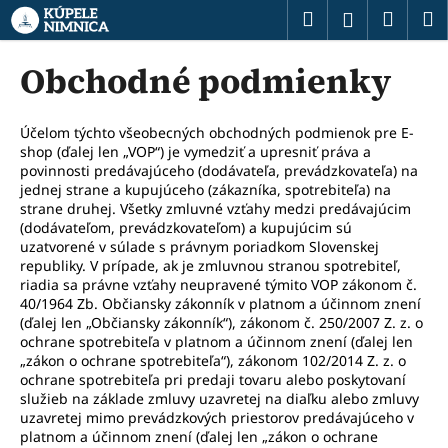
K
Prejsť
Hľadať
Náku
M
Prihláseni
na
o
obsah
Späť
Späť
košík
š
Obchodné podmienky
í
Č
k
o
Účelom týchto všeobecných obchodných podmienok pre E-
shop (ďalej len „VOP“) je vymedziť a upresniť práva a
p
povinnosti predávajúceho (dodávateľa, prevádzkovateľa) na
o
jednej strane a kupujúceho (zákazníka, spotrebiteľa) na
t
strane druhej. Všetky zmluvné vzťahy medzi predávajúcim
(dodávateľom, prevádzkovateľom) a kupujúcim sú
r
uzatvorené v súlade s právnym poriadkom Slovenskej
e
republiky. V prípade, ak je zmluvnou stranou spotrebiteľ,
riadia sa právne vzťahy neupravené týmito VOP zákonom č.
b
40/1964 Zb. Občiansky zákonník v platnom a účinnom znení
u
(ďalej len „Občiansky zákonník“), zákonom č. 250/2007 Z. z. o
j
ochrane spotrebiteľa v platnom a účinnom znení (ďalej len
„zákon o ochrane spotrebiteľa“), zákonom 102/2014 Z. z. o
e
ochrane spotrebiteľa pri predaji tovaru alebo poskytovaní
t
služieb na základe zmluvy uzavretej na diaľku alebo zmluvy
e
uzavretej mimo prevádzkových priestorov predávajúceho v
platnom a účinnom znení (ďalej len „zákon o ochrane
n