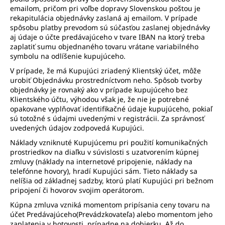
emailom, pričom pri voľbe dopravy Slovenskou poštou je
rekapitulácia objednávky zaslaná aj emailom. V prípade
spôsobu platby prevodom sú súčasťou zaslanej objednávky
aj údaje o účte predávajúceho v tvare IBAN na ktorý treba
zaplatiť sumu objednaného tovaru vrátane variabilného
symbolu na odlíšenie kupujúceho.
V prípade, že má Kupujúci zriadený Klientský účet, môže
urobiť Objednávku prostredníctvom neho. Spôsob tvorby
objednávky je rovnaký ako v prípade kupujúceho bez
Klientského účtu, výhodou však je, že nie je potrebné
opakovane vyplňovať identifikačné údaje kupujúceho, pokiaľ
sú totožné s údajmi uvedenými v registrácii. Za správnosť
uvedených údajov zodpovedá Kupujúci.
Náklady vzniknuté Kupujúcemu pri použití komunikačných
prostriedkov na diaľku v súvislosti s uzatvorením kúpnej
zmluvy (náklady na internetové pripojenie, náklady na
telefónne hovory), hradí Kupujúci sám. Tieto náklady sa
nelíšia od základnej sadzby, ktorú platí Kupujúci pri bežnom
pripojení či hovorov svojim operátorom.
Kúpna zmluva vzniká momentom pripísania ceny tovaru na
účet Predávajúceho(Prevádzkovateľa) alebo momentom jeho
zaplatenia v hotovosti, prípadne na dobierku. Až do