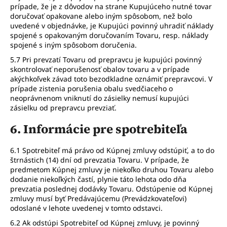
prípade, že je z dôvodov na strane Kupujúceho nutné tovar
doručovať opakovane alebo iným spôsobom, než bolo
uvedené v objednávke, je Kupujúci povinný uhradiť náklady
spojené s opakovaným doručovaním Tovaru, resp. náklady
spojené s iným spôsobom doručenia.
5.7 Pri prevzatí Tovaru od prepravcu je kupujúci povinný
skontrolovať neporušenosť obalov tovaru a v prípade
akýchkoľvek závad toto bezodkladne oznámiť prepravcovi. V
prípade zistenia porušenia obalu svedčiaceho o
neoprávnenom vniknutí do zásielky nemusí kupujúci
zásielku od prepravcu prevziať.
6. Informácie pre spotrebiteľa
6.1 Spotrebiteľ má právo od Kúpnej zmluvy odstúpiť, a to do
štrnástich (14) dní od prevzatia Tovaru. V prípade, že
predmetom Kúpnej zmluvy je niekoľko druhou Tovaru alebo
dodanie niekoľkých častí, plynie táto lehota odo dňa
prevzatia poslednej dodávky Tovaru. Odstúpenie od Kúpnej
zmluvy musí byť Predávajúcemu (Prevádzkovateľovi)
odoslané v lehote uvedenej v tomto odstavci.
6.2 Ak odstúpi Spotrebiteľ od Kúpnej zmluvy, je povinný