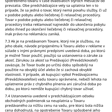
spotrebného tovaru v čase dvadsiatich štyroch mesiacov od
prevzatia. Obe predchádzajúce vety sa uplatnia len v to
prípade, že sa jedná o tovar, ktorý nemá povahu služby, či už
v podobe pobytu alebo liečebnej či relaxačnej procedúry.
Tovar v podobe pobytu alebo liečebnej či relaxačnej
procedúry treba reklamovať najneskôr do ukončenia pobytu
alebo ihneď po skončení liečebnej či relaxačnej procedúry,
inak právo na reklamáciu zaniká.
7.3 Ak je na predávanom Tovare, ktorý nie je službou, na
jeho obale, návode pripojenému k Tovaru alebo v reklame v
súlade s inými právnymi predpismi uvedená doba, po ktorú
je možné Tovar použiť, použijú sa ustanovenia o záruke za
akosť. Zárukou za akosť sa Predávajúci (Prevádzkovateľ)
zaväzuje, že Tovar bude po určitú dobu spôsobilý na
použitie na obvyklý účel alebo že si zachová obvyklé
vlastnosti. V prípade, ak kupujúci vytkol Predávajúcemu
(Prevádzkovateľovi) vadu tovaru oprávnene, nebeží lehota na
uplatnenie práv z chybného plnenia ani záručná doba po
dobu, po ktorú nemôže kupujúci chybný tovar užívať.
7.4 Ustanovenia uvedené v predchádzajúcom odseku
obchodných podmienok sa neuplatnia u Tovaru
predávaného za nižšiu cenu na vadu, pre ktorú bola nižšia
cena dohodnutá, na opotrebenie Tovaru spôsobené jeho