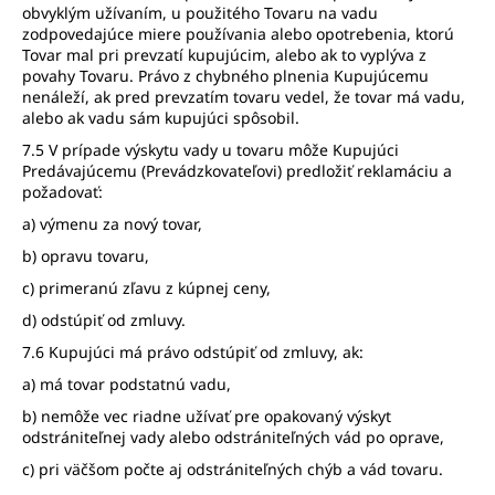
obvyklým užívaním, u použitého Tovaru na vadu
zodpovedajúce miere používania alebo opotrebenia, ktorú
Tovar mal pri prevzatí kupujúcim, alebo ak to vyplýva z
povahy Tovaru. Právo z chybného plnenia Kupujúcemu
nenáleží, ak pred prevzatím tovaru vedel, že tovar má vadu,
alebo ak vadu sám kupujúci spôsobil.
7.5 V prípade výskytu vady u tovaru môže Kupujúci
Predávajúcemu (Prevádzkovateľovi) predložiť reklamáciu a
požadovať:
a) výmenu za nový tovar,
b) opravu tovaru,
c) primeranú zľavu z kúpnej ceny,
d) odstúpiť od zmluvy.
7.6 Kupujúci má právo odstúpiť od zmluvy, ak:
a) má tovar podstatnú vadu,
b) nemôže vec riadne užívať pre opakovaný výskyt
odstrániteľnej vady alebo odstrániteľných vád po oprave,
c) pri väčšom počte aj odstrániteľných chýb a vád tovaru.