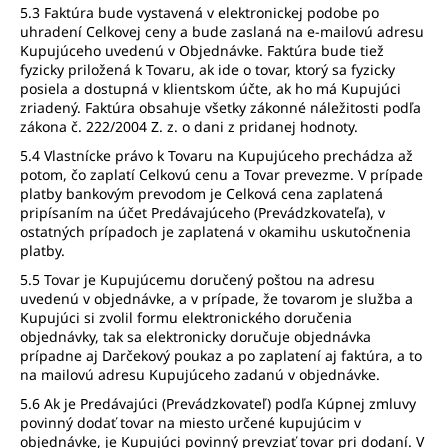
5.3 Faktúra bude vystavená v elektronickej podobe po
uhradení Celkovej ceny a bude zaslaná na e-mailovú adresu
Kupujúceho uvedenú v Objednávke. Faktúra bude tiež
fyzicky priložená k Tovaru, ak ide o tovar, ktorý sa fyzicky
posiela a dostupná v klientskom účte, ak ho má Kupujúci
zriadený. Faktúra obsahuje všetky zákonné náležitosti podľa
zákona č. 222/2004 Z. z. o dani z pridanej hodnoty.
5.4 Vlastnícke právo k Tovaru na Kupujúceho prechádza až
potom, čo zaplatí Celkovú cenu a Tovar prevezme. V prípade
platby bankovým prevodom je Celková cena zaplatená
pripísaním na účet Predávajúceho (Prevádzkovateľa), v
ostatných prípadoch je zaplatená v okamihu uskutočnenia
platby.
5.5 Tovar je Kupujúcemu doručený poštou na adresu
uvedenú v objednávke, a v prípade, že tovarom je služba a
Kupujúci si zvolil formu elektronického doručenia
objednávky, tak sa elektronicky doručuje objednávka
prípadne aj Darčekový poukaz a po zaplatení aj faktúra, a to
na mailovú adresu Kupujúceho zadanú v objednávke.
5.6 Ak je Predávajúci (Prevádzkovateľ) podľa Kúpnej zmluvy
povinný dodať tovar na miesto určené kupujúcim v
objednávke, je Kupujúci povinný prevziať tovar pri dodaní. V