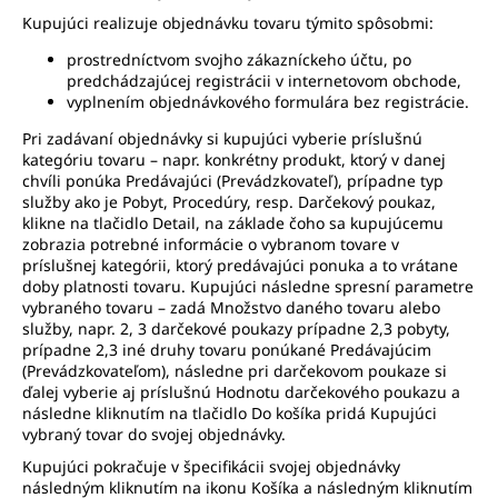
Kupujúci realizuje objednávku tovaru týmito spôsobmi:
prostredníctvom svojho zákazníckeho účtu, po
predchádzajúcej registrácii v internetovom obchode,
vyplnením objednávkového formulára bez registrácie.
Pri zadávaní objednávky si kupujúci vyberie príslušnú
kategóriu tovaru – napr. konkrétny produkt, ktorý v danej
chvíli ponúka Predávajúci (Prevádzkovateľ), prípadne typ
služby ako je Pobyt, Procedúry, resp. Darčekový poukaz,
klikne na tlačidlo Detail, na základe čoho sa kupujúcemu
zobrazia potrebné informácie o vybranom tovare v
príslušnej kategórii, ktorý predávajúci ponuka a to vrátane
doby platnosti tovaru. Kupujúci následne spresní parametre
vybraného tovaru – zadá Množstvo daného tovaru alebo
služby, napr. 2, 3 darčekové poukazy prípadne 2,3 pobyty,
prípadne 2,3 iné druhy tovaru ponúkané Predávajúcim
(Prevádzkovateľom), následne pri darčekovom poukaze si
ďalej vyberie aj príslušnú Hodnotu darčekového poukazu a
následne kliknutím na tlačidlo Do košíka pridá Kupujúci
vybraný tovar do svojej objednávky.
Kupujúci pokračuje v špecifikácii svojej objednávky
následným kliknutím na ikonu Košíka a následným kliknutím