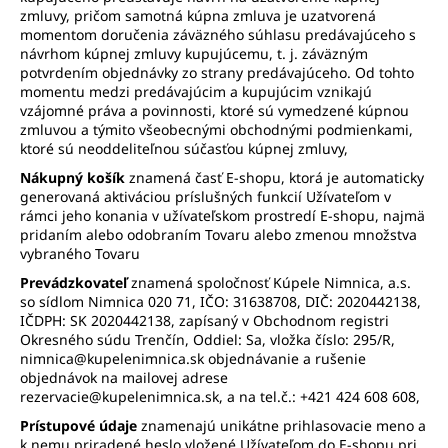
zmluvy, pričom samotná kúpna zmluva je uzatvorená
momentom doručenia záväzného súhlasu predávajúceho s
návrhom kúpnej zmluvy kupujúcemu, t. j. záväzným
potvrdením objednávky zo strany predávajúceho. Od tohto
momentu medzi predávajúcim a kupujúcim vznikajú
vzájomné práva a povinnosti, ktoré sú vymedzené kúpnou
zmluvou a týmito všeobecnými obchodnými podmienkami,
ktoré sú neoddeliteľnou súčasťou kúpnej zmluvy,
Nákupný košík
znamená časť E-shopu, ktorá je automaticky
generovaná aktiváciou príslušných funkcií Užívateľom v
rámci jeho konania v užívateľskom prostredí E-shopu, najmä
pridaním alebo odobraním Tovaru alebo zmenou množstva
vybraného Tovaru
Prevádzkovateľ
znamená spoločnosť Kúpele Nimnica, a.s.
so sídlom Nimnica 020 71, IČO: 31638708, DIČ: 2020442138,
IČDPH: SK 2020442138, zapísaný v Obchodnom registri
Okresného súdu Trenčín, Oddiel: Sa, vložka číslo: 295/R,
nimnica@kupelenimnica.sk objednávanie a rušenie
objednávok na mailovej adrese
rezervacie@kupelenimnica.sk, a na tel.č.: +421 424 608 608,
Prístupové údaje
znamenajú unikátne prihlasovacie meno a
k nemu priradené heslo vložené Užívateľom do E-shopu pri