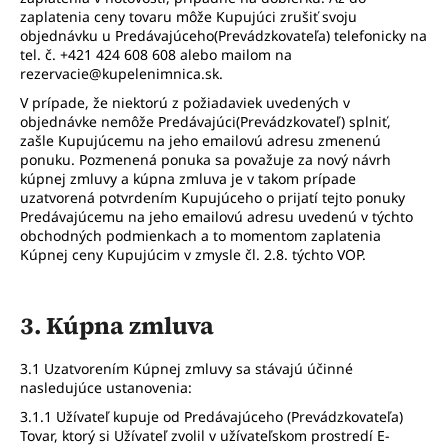
zaplatenia ceny tovaru môže Kupujúci zrušiť svoju
objednávku u Predávajúceho(Prevádzkovateľa) telefonicky na
tel. č. +421 424 608 608 alebo mailom na
rezervacie@kupelenimnica.sk.
V prípade, že niektorú z požiadaviek uvedených v
objednávke nemôže Predávajúci(Prevádzkovateľ) splniť,
zašle Kupujúcemu na jeho emailovú adresu zmenenú
ponuku. Pozmenená ponuka sa považuje za nový návrh
kúpnej zmluvy a kúpna zmluva je v takom prípade
uzatvorená potvrdením Kupujúceho o prijatí tejto ponuky
Predávajúcemu na jeho emailovú adresu uvedenú v týchto
obchodných podmienkach a to momentom zaplatenia
Kúpnej ceny Kupujúcim v zmysle čl. 2.8. týchto VOP.
3. Kúpna zmluva
3.1 Uzatvorením Kúpnej zmluvy sa stávajú účinné
nasledujúce ustanovenia:
3.1.1 Užívateľ kupuje od Predávajúceho (Prevádzkovateľa)
Tovar, ktorý si Užívateľ zvolil v užívateľskom prostredí E-