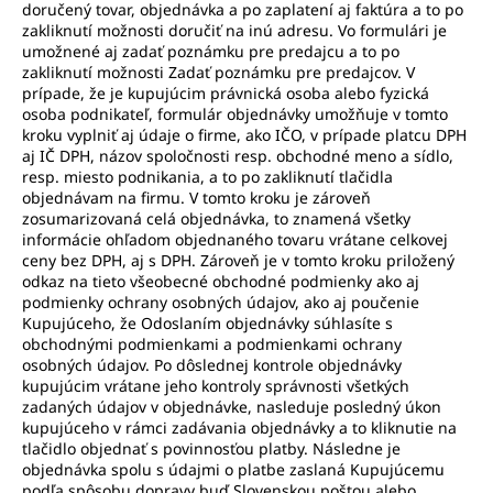
doručený tovar, objednávka a po zaplatení aj faktúra a to po
zakliknutí možnosti doručiť na inú adresu. Vo formulári je
umožnené aj zadať poznámku pre predajcu a to po
zakliknutí možnosti Zadať poznámku pre predajcov. V
prípade, že je kupujúcim právnická osoba alebo fyzická
osoba podnikateľ, formulár objednávky umožňuje v tomto
kroku vyplniť aj údaje o firme, ako IČO, v prípade platcu DPH
aj IČ DPH, názov spoločnosti resp. obchodné meno a sídlo,
resp. miesto podnikania, a to po zakliknutí tlačidla
objednávam na firmu. V tomto kroku je zároveň
zosumarizovaná celá objednávka, to znamená všetky
informácie ohľadom objednaného tovaru vrátane celkovej
ceny bez DPH, aj s DPH. Zároveň je v tomto kroku priložený
odkaz na tieto všeobecné obchodné podmienky ako aj
podmienky ochrany osobných údajov, ako aj poučenie
Kupujúceho, že Odoslaním objednávky súhlasíte s
obchodnými podmienkami a podmienkami ochrany
osobných údajov. Po dôslednej kontrole objednávky
kupujúcim vrátane jeho kontroly správnosti všetkých
zadaných údajov v objednávke, nasleduje posledný úkon
kupujúceho v rámci zadávania objednávky a to kliknutie na
tlačidlo objednať s povinnosťou platby. Následne je
objednávka spolu s údajmi o platbe zaslaná Kupujúcemu
podľa spôsobu dopravy buď Slovenskou poštou alebo