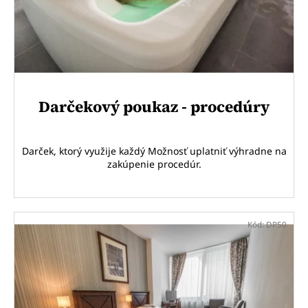
o
á
d
j
u
s
k
ť
t
?
o
Darčekový poukaz - procedúry
v
Darček, ktorý využije každý Možnosť uplatniť výhradne na
HĽADAŤ
zakúpenie procedúr.
O
Kód:
DP50
d
p
o
r
ú