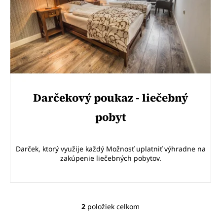
č
a
m
e
POBYT
SENIOR
Darčekový poukaz - liečebný
pobyt
Darček, ktorý využije každý Možnosť uplatniť výhradne na
zakúpenie liečebných pobytov.
2
položiek celkom
O