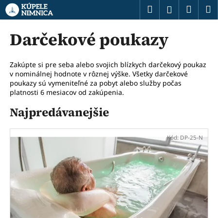
K
Prejsť
Hľadať
Náku
M
Prihláseni
na
o
obsah
Späť
Späť
košík
š
Darčekové poukazy
í
Č
k
o
Zakúpte si pre seba alebo svojich blízkych darčekový poukaz
v nominálnej hodnote v rôznej výške. Všetky darčekové
p
poukazy sú vymeniteľné za pobyt alebo služby počas
o
platnosti 6 mesiacov od zakúpenia.
t
Najpredávanejšie
r
e
V
b
Kód:
DP-25-N
ý
u
p
j
i
e
s
t
p
e
r
n