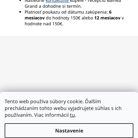
Následne
kontaktujte
kúpele - recepciu Balnea
Grand a dohodne si termín.
Platnosť poukazu od dátumu zakúpenia:
6
mesiacov
do hodnoty 150€ alebo
12 mesiacov
v
hodnote nad 150€.
Z
á
p
ä
t
i
e
Tento web používa súbory cookie. Ďalším
prechádzaním tohto webu vyjadrujete súhlas s ich
používaním. Viac informácií
tu
.
Nastavenie
Vytvoril Shoptet