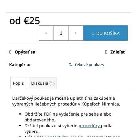
č
a
m
od
€25
e
Jednotková
DO KOŠÍKA
cena:
VÍKENDOVÝ
POBYT
KLASIK+
Opýtať sa
Zdieľať
Kategória
:
Darčekové poukazy
Popis
Diskusia (1)
Darčekový poukaz je možné uplatniť na zakúpenie
vybraných liečebných procedúr v Kúpeľoch Nimnica.
Obdržíte PDF na vytlačenie pre seba alebo
obdarovaného.
Držiteľ poukazu si vyberie
procedúry
podľa
výberu.