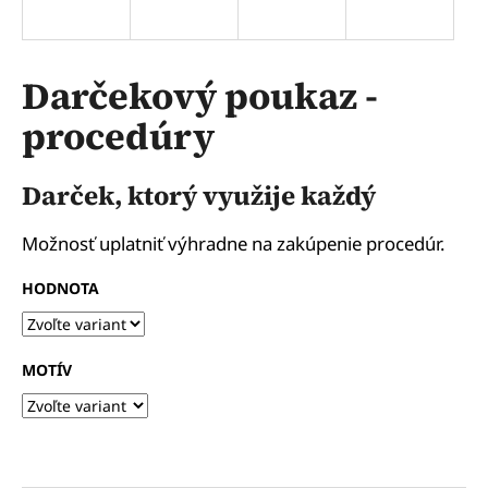
á
j
s
Darčekový poukaz -
ť
procedúry
?
Darček, ktorý využije každý
Možnosť uplatniť výhradne na zakúpenie procedúr.
HĽADAŤ
HODNOTA
O
d
MOTÍV
p
o
r
ú